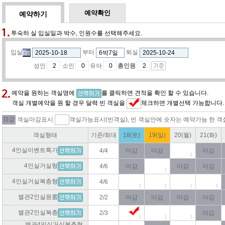
예약확인
예약하기
투숙하 실 입실일과 박수, 인원수를 선택해주세요.
입실
부터
퇴실
성인
소인
유아
총인원
예약을 원하는 객실명에
를 클릭하면 견적을 확인 할 수 있습니다.
객실 개별예약을 원 할 경우 달력 빈 객실을
체크하면 개별선택 가능합니다.
객실마감표시
객실가능표시(빈객실), 빈 객실안에 숫자는 예약가능 한 객
객실형태
기준/최대
18(토)
19(일)
20(월)
21(화)
4인실이벤트특가
4/4
마감
마감
마감
1
4인실거실형
4/6
마감
마감
마감
1
4인실거실복층형
4/6
1
1
1
1
별관2인실원룸
2/2
마감
마감
마감
마감
별관2인실복층
2/3
마감
1
1
1
별관4인실거실복층형