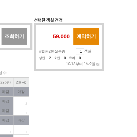
59,000
조회하기
예약하기
객실
별관2인실복층
성인
소인
유아
10/18부터 1박2일
실 수
22(수)
23(목)
마감
마감
마감
2
마감
1
마감
마감
1
1