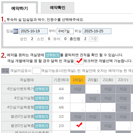
예약확인
예약하기
투숙하 실 입실일과 박수, 인원수를 선택해주세요.
입실
부터
퇴실
성인
소인
유아
총인원
예약을 원하는 객실명에
를 클릭하면 견적을 확인 할 수 있습니다.
객실 개별예약을 원 할 경우 달력 빈 객실을
체크하면 개별선택 가능합니다.
객실마감표시
객실가능표시(빈객실), 빈 객실안에 숫자는 예약가능 한 객
객실형태
기준/최대
19(일)
20(월)
21(화)
22(수)
4인실이벤트특가
4/4
마감
마감
마감
1
4인실거실형
4/6
마감
마감
마감
1
4인실거실복층형
4/6
마감
1
1
1
별관2인실원룸
2/2
마감
마감
마감
마감
별관2인실복층
2/3
마감
1
1
1
별관4인실거실복층형