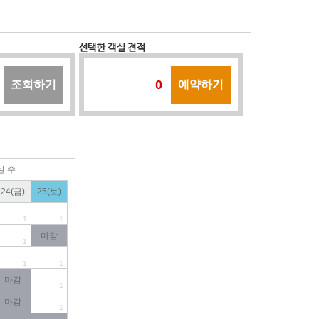
0
조회하기
예약하기
실 수
24(금)
25(토)
1
1
마감
1
1
1
마감
1
마감
1