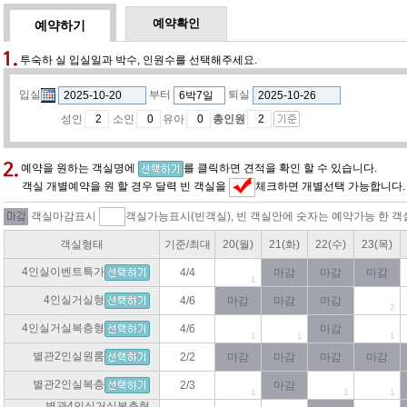
예약확인
예약하기
투숙하 실 입실일과 박수, 인원수를 선택해주세요.
입실
부터
퇴실
성인
소인
유아
총인원
예약을 원하는 객실명에
를 클릭하면 견적을 확인 할 수 있습니다.
객실 개별예약을 원 할 경우 달력 빈 객실을
체크하면 개별선택 가능합니다.
객실마감표시
객실가능표시(빈객실), 빈 객실안에 숫자는 예약가능 한 객
객실형태
기준/최대
20(월)
21(화)
22(수)
23(목)
4인실이벤트특가
4/4
마감
마감
마감
1
4인실거실형
4/6
마감
마감
마감
2
4인실거실복층형
4/6
마감
1
1
1
별관2인실원룸
2/2
마감
마감
마감
마감
별관2인실복층
2/3
마감
1
1
1
별관4인실거실복층형