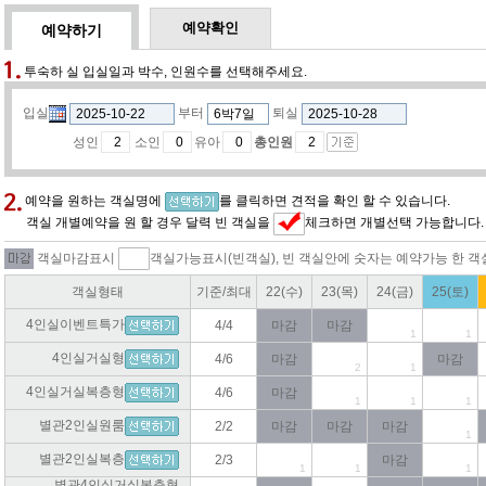
예약확인
예약하기
투숙하 실 입실일과 박수, 인원수를 선택해주세요.
입실
부터
퇴실
성인
소인
유아
총인원
예약을 원하는 객실명에
를 클릭하면 견적을 확인 할 수 있습니다.
객실 개별예약을 원 할 경우 달력 빈 객실을
체크하면 개별선택 가능합니다.
객실마감표시
객실가능표시(빈객실), 빈 객실안에 숫자는 예약가능 한 객
객실형태
기준/최대
22(수)
23(목)
24(금)
25(토)
4인실이벤트특가
4/4
마감
마감
1
1
4인실거실형
4/6
마감
마감
2
1
4인실거실복층형
4/6
마감
1
1
1
별관2인실원룸
2/2
마감
마감
마감
1
별관2인실복층
2/3
마감
1
1
1
별관4인실거실복층형