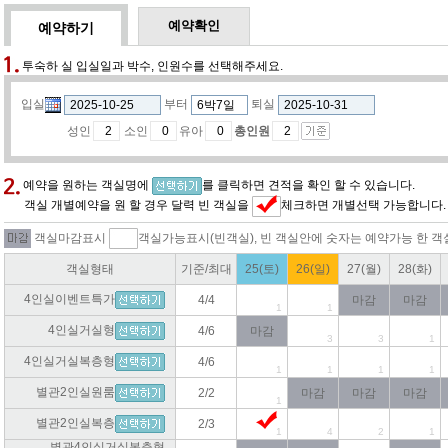
예약확인
예약하기
투숙하 실 입실일과 박수, 인원수를 선택해주세요.
입실
부터
퇴실
성인
소인
유아
총인원
예약을 원하는 객실명에
를 클릭하면 견적을 확인 할 수 있습니다.
객실 개별예약을 원 할 경우 달력 빈 객실을
체크하면 개별선택 가능합니다.
객실마감표시
객실가능표시(빈객실), 빈 객실안에 숫자는 예약가능 한 객
객실형태
기준/최대
25(토)
26(일)
27(월)
28(화)
4인실이벤트특가
4/4
마감
마감
1
1
4인실거실형
4/6
마감
3
3
1
4인실거실복층형
4/6
1
1
1
1
별관2인실원룸
2/2
마감
마감
마감
1
별관2인실복층
2/3
1
4
2
1
별관4인실거실복층형