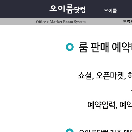
오이룸
Office e-Market Room System
무료