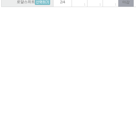
로얄스위트
2/4
마감
1
1
1