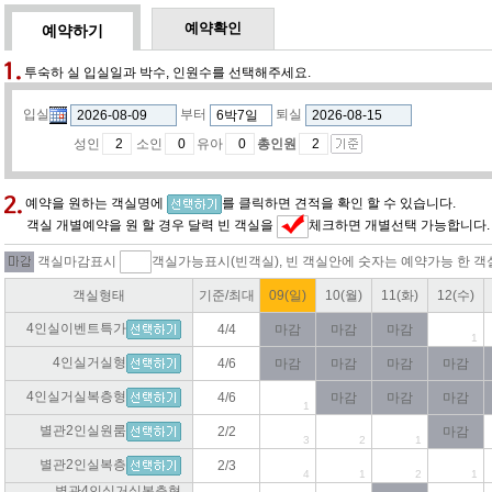
예약확인
예약하기
투숙하 실 입실일과 박수, 인원수를 선택해주세요.
입실
부터
퇴실
성인
소인
유아
총인원
예약을 원하는 객실명에
를 클릭하면 견적을 확인 할 수 있습니다.
객실 개별예약을 원 할 경우 달력 빈 객실을
체크하면 개별선택 가능합니다.
객실마감표시
객실가능표시(빈객실), 빈 객실안에 숫자는 예약가능 한 객
객실형태
기준/최대
09(일)
10(월)
11(화)
12(수)
4인실이벤트특가
4/4
마감
마감
마감
1
4인실거실형
4/6
마감
마감
마감
마감
4인실거실복층형
4/6
마감
마감
마감
1
별관2인실원룸
2/2
마감
3
2
1
별관2인실복층
2/3
4
1
2
1
별관4인실거실복층형